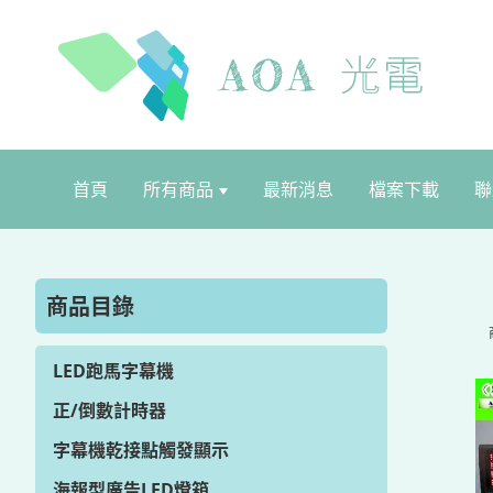
首頁
所有商品
最新消息
檔案下載
聯
商品目錄
LED跑馬字幕機
正/倒數計時器
字幕機乾接點觸發顯示
海報型廣告LED燈箱