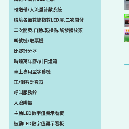
輸送帶/人流量計數系統
環境各類數據指數LED屏.二次開發
二次開發.自動.乾接點.觸發播放類
叫號機/取票機
比賽計分器
時鐘萬年曆/計日燈箱
車上專用型字幕機
正/倒數計數器
呼叫服務鈴
人臉辨識
主動LED數字值顯示看板
被動LED數字值顯示看板