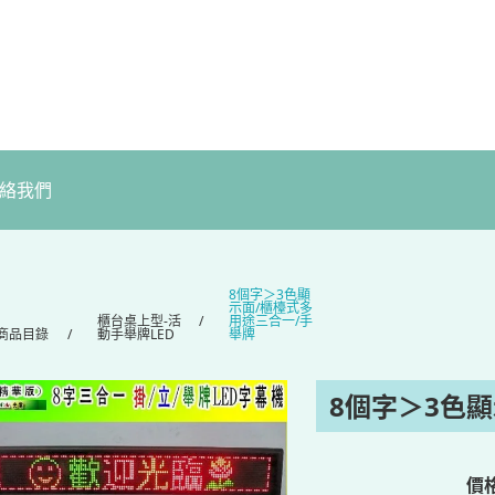
絡我們
8個字＞3色顯
示面/櫃檯式多
櫃台桌上型-活
用途三合一/手
商品目錄
動手舉牌LED
舉牌
8個字＞3色
價