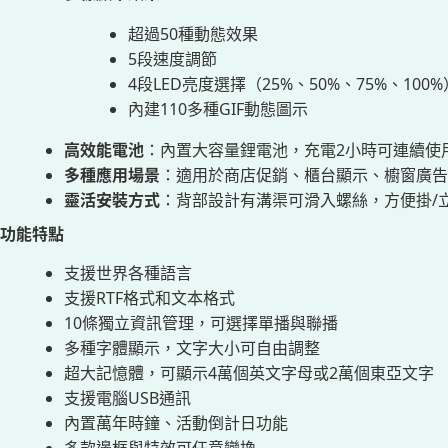
超過50種動態效果
5段速度調節
4段LED亮度選擇（25%、50%、75%、100%
內建110多種GIF動態圖示
高效能電池
：內置大容量鋰電池，充電2小時可連續使用
多種應用場景
：適用於商店促銷、櫃台顯示、櫥窗廣告
靈活安裝方式
：背部設計有溝渠可滑入螺絲，方便掛/
功能特點
支援世界各種語言
支援RTF格式和文本格式
10條獨立資訊管理，可選擇單播與聯播
多種字體顯示，文字大小可自由調整
超大記憶體，可顯示4萬個英文字母或2萬個東亞文字
支援電腦USB通訊
內置萬年時鐘、活動倒計日功能