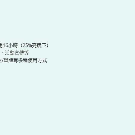
）
16小時（25%亮度下）
、活動宣傳等
立/舉牌等多種使用方式