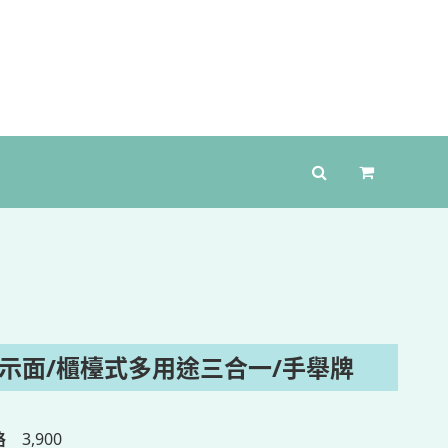
顯示面/櫃檯式多用途三合一/手舉牌
格
3,900