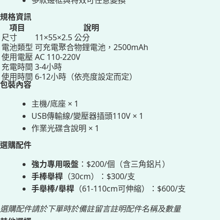
多款邊框與特效可任意變換
規格資訊
項目
說明
尺寸
11×55×2.5 公分
電池類型
可充電聚合物鋰電池，2500mAh
使用電壓
AC 110-220V
充電時間
3-4小時
使用時間
6-12小時（依亮度設定而定）
包裝內容
主機/底座 × 1
USB傳輸線/變壓器插頭110V × 1
作業光碟含說明 × 1
選購配件
強力專用吸盤
：$200/個（含三角鋁片）
手棒舉桿
（30cm）：$300/支
手舉棒/舉桿
（61-110cm可伸縮）：$600/支
選購配件請於下單時於備註留言註明配件名稱及數量