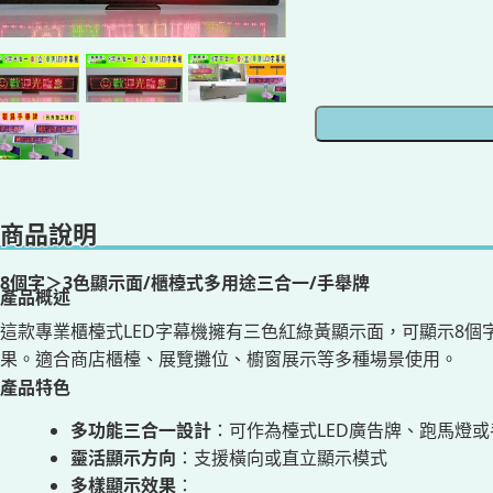
商品說明
8個字＞3色顯示面/櫃檯式多用途三合一/手舉牌
產品概述
這款專業櫃檯式LED字幕機擁有三色紅綠黃顯示面，可顯示8
果。適合商店櫃檯、展覽攤位、櫥窗展示等多種場景使用。
產品特色
多功能三合一設計
：可作為檯式LED廣告牌、跑馬燈
靈活顯示方向
：支援橫向或直立顯示模式
多樣顯示效果
：