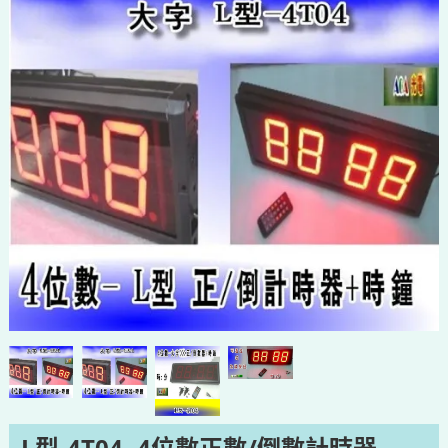
L型-4T04 -4位數正數/倒數計時器