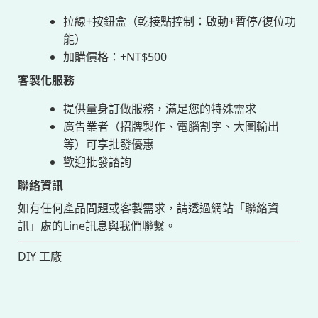
拉線+按鈕盒（乾接點控制：啟動+暫停/復位功
能）
加購價格：+NT$500
客製化服務
提供量身訂做服務，滿足您的特殊需求
廣告業者（招牌製作、電腦割字、大圖輸出
等）可享批發優惠
歡迎批發諮詢
聯絡資訊
如有任何產品問題或客製需求，請透過網站「聯絡資
訊」處的Line訊息與我們聯繫。
DIY 工廠