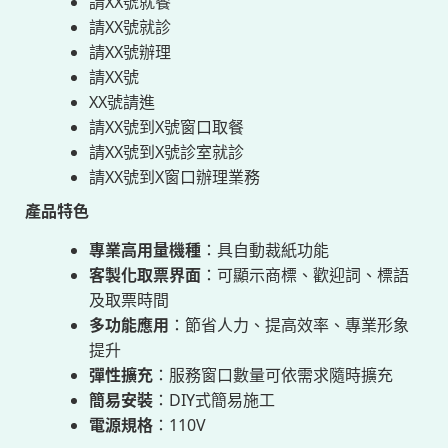
請XX號就餐
請XX號就診
請XX號辦理
請XX號
XX號請進
請XX號到X號窗口取餐
請XX號到X號診室就診
請XX號到X窗口辦理業務
產品特色
專業高用量機種
：具自動裁紙功能
客製化取票界面
：可顯示商標、歡迎詞、標語
及取票時間
多功能應用
：節省人力、提高效率、專業形象
提升
彈性擴充
：服務窗口數量可依需求隨時擴充
簡易安裝
：DIY式簡易施工
電源規格
：110V