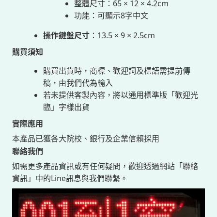
整體尺寸：65 × 12 × 4.2cm
功能：可顯示8字中文
操作鍵盤尺寸
：13.5 × 9 × 2.5cm
購買須知
購買出貨時，商標、歡迎詞及標語需提前傳
稿，由我們代為輸入
若未提供客製內容，將以通用標準版「歡迎光
臨」字樣出貨
實際應用
本產品已獲各大院校、銀行及企業信賴採用
聯絡我們
如需更多產品資訊或有任何疑問，歡迎透過網站「聯絡
資訊」中的Line訊息與我們聯繫。