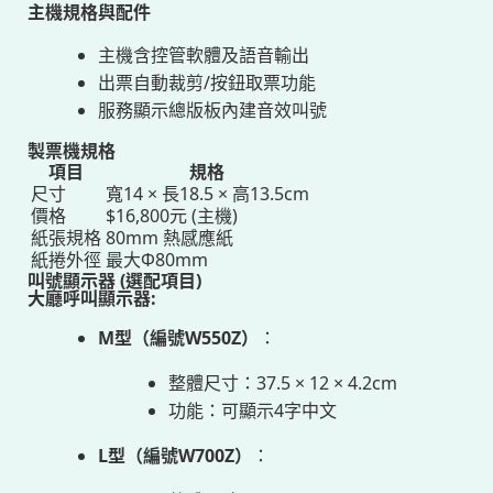
主機規格與配件
主機含控管軟體及語音輸出
出票自動裁剪/按鈕取票功能
服務顯示總版板內建音效叫號
製票機規格
項目
規格
尺寸
寬14 × 長18.5 × 高13.5cm
價格
$16,800元 (主機)
紙張規格
80mm 熱感應紙
紙捲外徑
最大Ф80mm
叫號顯示器 (選配項目)
大廳呼叫顯示器:
M型（編號W550Z）
：
整體尺寸：37.5 × 12 × 4.2cm
功能：可顯示4字中文
L型（編號W700Z）
：