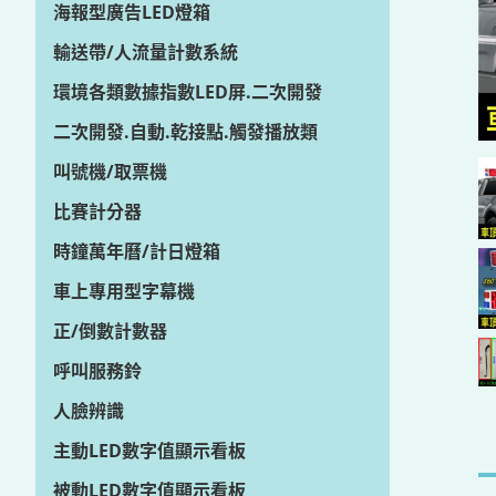
海報型廣告LED燈箱
輸送帶/人流量計數系統
環境各類數據指數LED屏.二次開發
二次開發.自動.乾接點.觸發播放類
叫號機/取票機
比賽計分器
時鐘萬年曆/計日燈箱
車上專用型字幕機
正/倒數計數器
呼叫服務鈴
人臉辨識
主動LED數字值顯示看板
被動LED數字值顯示看板