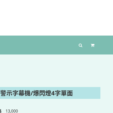
頂警示字幕機/爆閃燈4字單面
格
13,000