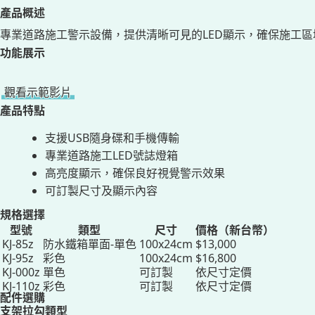
產品概述
專業道路施工警示設備，提供清晰可見的LED顯示，確保施工區
功能展示
觀看示範影片
產品特點
支援USB隨身碟和手機傳輸
專業道路施工LED號誌燈箱
高亮度顯示，確保良好視覺警示效果
可訂製尺寸及顯示內容
規格選擇
型號
類型
尺寸
價格（新台幣）
KJ-85z
防水鐵箱單面-單色
100x24cm
$13,000
KJ-95z
彩色
100x24cm
$16,800
KJ-000z
單色
可訂製
依尺寸定價
KJ-110z
彩色
可訂製
依尺寸定價
配件選購
支架拉勾類型