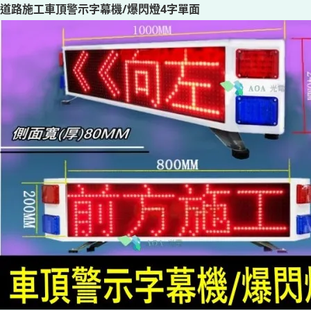
道路施工車頂警示字幕機/爆閃燈4字單面