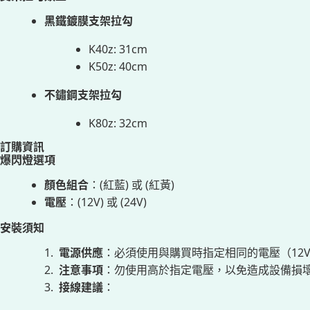
黑鐵鍍膜支架拉勾
K40z: 31cm
K50z: 40cm
不鏽鋼支架拉勾
K80z: 32cm
訂購資訊
爆閃燈選項
顏色組合
：(紅藍) 或 (紅黃)
電壓
：(12V) 或 (24V)
安裝須知
電源供應
：必須使用與購買時指定相同的電壓（12V
注意事項
：勿使用高於指定電壓，以免造成設備損
接線建議
：