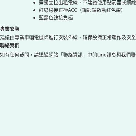
需獨立拉出粗電線，不建議使用點菸器或細線
紅綠線接正極ACC（鑰匙鎖啟動紅色線）
藍黑色線接負極
專業安裝
建議由專業車輛電機師進行安裝佈線，確保設備正常運作及安全
聯絡我們
如有任何疑問，請透過網站「聯絡資訊」中的Line訊息與我們