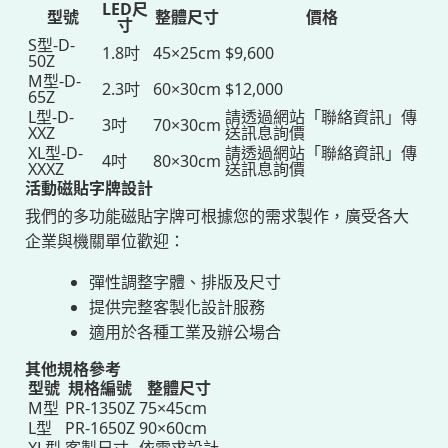
LED尺
型號
整體尺寸
價格
寸
S型-D-
1.8吋
45×25cm
$9,600
50Z
M型-D-
2.3吋
60×30cm
$12,000
65Z
L型-D-
請透過網站「聯絡資訊」傳
3吋
70×30cm
XXZ
送訊息詢價
XL型-D-
請透過網站「聯絡資訊」傳
4吋
80×30cm
XXXZ
送訊息詢價
活動磁貼字牌設計
我們的多功能磁貼字牌可根據您的需求製作，廣受各大
企業與機關單位歡迎：
彈性調整字體、排版及尺寸
提供完整客製化設計服務
適用於各種工業及辦公場合
其他規格參考
型號
規格編號
整體尺寸
M型
PR-1350Z
75×45cm
L型
PR-1650Z
90×60cm