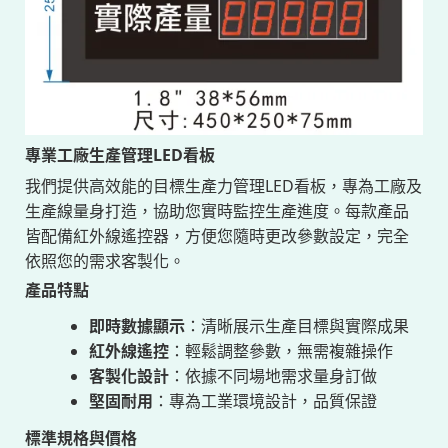
專業工廠生產管理LED看板
我們提供高效能的目標生產力管理LED看板，專為工廠及
生產線量身打造，協助您實時監控生產進度。每款產品
皆配備紅外線遙控器，方便您隨時更改參數設定，完全
依照您的需求客製化。
產品特點
即時數據顯示
：清晰展示生產目標與實際成果
紅外線遙控
：輕鬆調整參數，無需複雜操作
客製化設計
：依據不同場地需求量身訂做
堅固耐用
：專為工業環境設計，品質保證
標準規格與價格