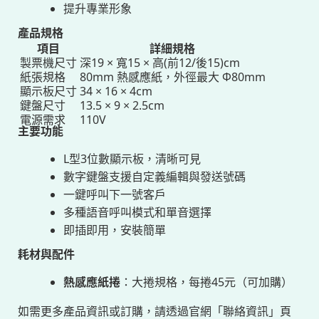
提升專業形象
產品規格
項目
詳細規格
製票機尺寸
深19 × 寬15 × 高(前12/後15)cm
紙張規格
80mm 熱感應紙，外徑最大 Φ80mm
顯示板尺寸
34 × 16 × 4cm
鍵盤尺寸
13.5 × 9 × 2.5cm
電源需求
110V
主要功能
L型3位數顯示板，清晰可見
數字鍵盤支援自定義編輯與發送號碼
一鍵呼叫下一號客戶
多種語音呼叫模式和單音選擇
即插即用，安裝簡單
耗材與配件
熱感應紙捲
：大捲規格，每捲45元（可加購）
如需更多產品資訊或訂購，請透過官網「聯絡資訊」頁