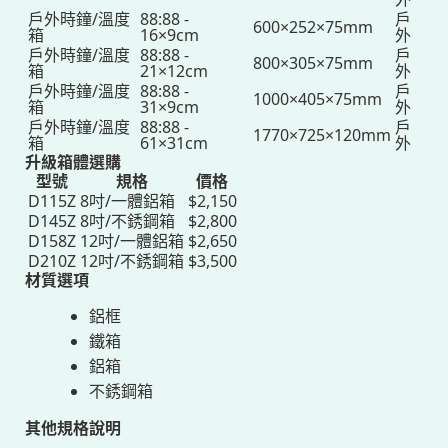
戶外時鐘/溫度
88:88 -
戶
600×252×75mm
箱
16×9cm
外
戶外時鐘/溫度
88:88 -
戶
800×305×75mm
箱
21×12cm
外
戶外時鐘/溫度
88:88 -
戶
1000×405×75mm
箱
31×9cm
外
戶外時鐘/溫度
88:88 -
戶
1770×725×120mm
箱
61×31cm
外
升級箱體選購
型號
規格
價格
D115Z
8吋/一體鋁箱
$2,150
D145Z
8吋/不銹鋼箱
$2,800
D158Z
12吋/一體鋁箱
$2,650
D210Z
12吋/不銹鋼箱
$3,500
材質選項
鋁框
鐵箱
鋁箱
不銹鋼箱
其他規格說明