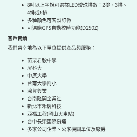
8吋以上字規可選擇LED燈珠排數：2排、3排、
4排或6排
多種顏色可客製訂做
可選購GPS自動校時功能(D250Z)
客戶實績
我們榮幸地為以下單位提供產品與服務：
苗栗君毅中學
屏科大
中原大學
台南大學附小
湶貿興業
台南隆開企業社
新北市禾慶科技
亞福工程(岡山火車站)
台中長榮國際儲運
多家公司企業、公家機關單位及廠房