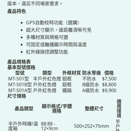
版本，滿足不同場景需求。
產品特色
GPS自動校時功能（選購）
超大尺寸顯示，遠距離清晰可見
多種材質與規格可選
可固定或輪播顯示時間與溫度
紅外線操控調整功能
產品規格表
基本型號價格
型號
類型
外框材質
防水等級
價格
MT-S01型
半戶外紅色燈
鋁框
不防水
$7,500
MT-S01B型
戶外紅色燈
鋁框
B級防水
$8,800
MT-S01A型
戶外紅色燈
鐵箱
A級防水
$9,900
尺寸規格
適
顯示格式/字體
用
產品類型
整體尺寸
規格
環
境
半
半戶外時鐘/溫
88:88 -
500×252×75mm
戶
度箱
12×9cm
外